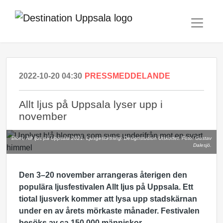
2022-10-20 04:30
PRESSMEDDELANDE
Allt ljus på Uppsala lyser upp i
november
Blom, Allt ljus på Uppsala 2021. Ljusgestaltning: Designstudion Utskottet. Foto: Gustav
Dalesjö.
Den 3–20 november arrangeras återigen den
populära ljusfestivalen Allt ljus på Uppsala. Ett
tiotal ljusverk kommer att lysa upp stadskärnan
under en av årets mörkaste månader. Festivalen
besöks av ca 150 000 människor.