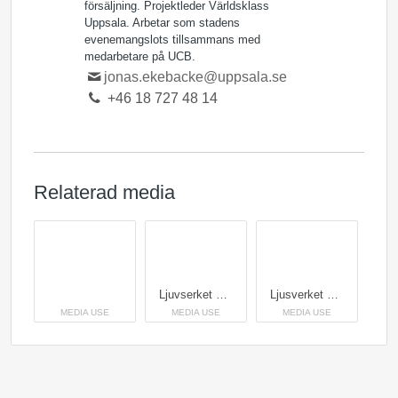
försäljning. Projektleder Världsklass
Uppsala. Arbetar som stadens
evenemangslots tillsammans med
medarbetare på UCB.
jonas.ekebacke@uppsala.se
+46 18 727 48 14
Relaterad media
Ljuvserket NYMPHAEACEAE i Svandammen på Allt ljus på Uppsala 2021. Ljusgestaltning: Designstudion Utskottet.
Ljusverket Lyckligt lottad på Allt ljus på Uppsala 2021. Ljusgestaltning: Gijs Wijer.
MEDIA USE
MEDIA USE
MEDIA USE