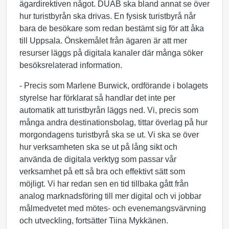
ägardirektiven något. DUAB ska bland annat se över
hur turistbyrån ska drivas. En fysisk turistbyrå når
bara de besökare som redan bestämt sig för att åka
till Uppsala. Önskemålet från ägaren är att mer
resurser läggs på digitala kanaler där många söker
besöksrelaterad information.
- Precis som Marlene Burwick, ordförande i bolagets
styrelse har förklarat så handlar det inte per
automatik att turistbyrån läggs ned. Vi, precis som
många andra destinationsbolag, tittar överlag på hur
morgondagens turistbyrå ska se ut. Vi ska se över
hur verksamheten ska se ut på lång sikt och
använda de digitala verktyg som passar vår
verksamhet på ett så bra och effektivt sätt som
möjligt. Vi har redan sen en tid tillbaka gått från
analog marknadsföring till mer digital och vi jobbar
målmedvetet med mötes- och evenemangsvärvning
och utveckling, fortsätter Tiina Mykkänen.