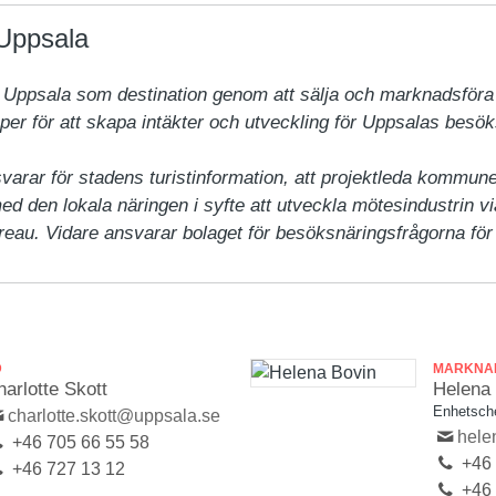
Uppsala
 Uppsala som destination genom att sälja och marknadsföra st
r för att skapa intäkter och utveckling för Uppsalas besöks
varar för stadens turistinformation, att projektleda kommun
ed den lokala näringen i syfte att utveckla mötesindustrin vi
eau. Vidare ansvarar bolaget för besöksnäringsfrågorna fö
D
MARKNA
arlotte Skott
Helena
Enhetsch
charlotte.skott@uppsala.se
hele
+46 705 66 55 58
+46 
+46 727 13 12
+46 