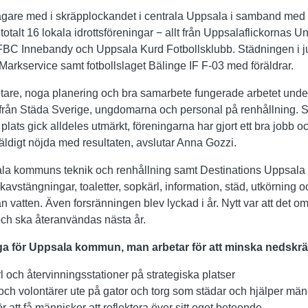
ltagare med i skräpplockandet i centrala Uppsala i samband me
 totalt 16 lokala idrottsföreningar − allt från Uppsalaflickornas
l FBC Innebandy och Uppsala Kurd Fotbollsklubb. Städningen i
rkservice samt fotbollslaget Bälinge IF F-03 med föräldrar.
tare, noga planering och bra samarbete fungerade arbetet under
rån Städa Sverige, ungdomarna och personal på renhållning.
ts gick alldeles utmärkt, föreningarna har gjort ett bra jobb och
digt nöjda med resultaten, avslutar Anna Gozzi.
ala kommuns teknik och renhållning samt Destinations Uppsala att
fikavstängningar, toaletter, sopkärl, information, städ, utkörning
 vatten. Även forsränningen blev lyckad i år. Nytt var att det o
och ska återanvändas nästa år.
råga för Uppsala kommun, man arbetar för att minska nedskr
rl och återvinningsstationer på strategiska platser
ch volontärer ute på gator och torg som städar och hjälper männi
 att få människor att reflektera över sitt eget beteende