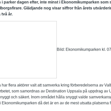
h i parker dagen efter, inte minst i Ekonomikumparken som 
borgsfirare. Glädjande nog visar siffror från årets utvärder
två år.
Bild: Ekonomikumparken kl. 07
a har flera aktörer valt att samverka kring förberedelserna av Va
 arbetet, som samordnas av Destination Uppsala på uppdrag a
 snyggt och säkert. Inom området hålla snyggt valde samverkansg
i Ekonomikumparken då det är en av de mest utsatta platserna 