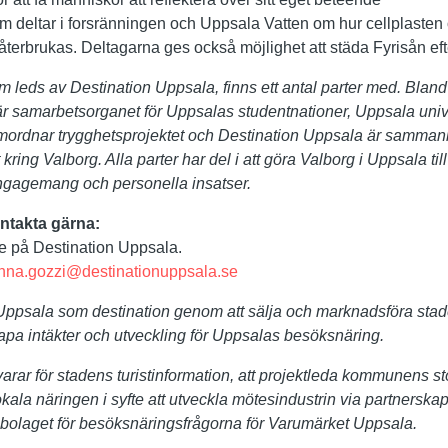
 deltar i forsränningen och Uppsala Vatten om hur cellplasten och
 återbrukas. Deltagarna ges också möjlighet att städa Fyrisån ef
m leds av Destination Uppsala, finns ett antal parter med. Blan
r samarbetsorganet för Uppsalas studentnationer, Uppsala univ
dnar trygghetsprojektet och Destination Uppsala är sammank
ring Valborg. Alla parter har del i att göra Valborg i Uppsala ti
engagemang och personella insatser.
ntakta gärna:
e på Destination Uppsala.
nna.gozzi@destinationuppsala.se
Uppsala som destination genom att sälja och marknadsföra stad
kapa intäkter och utveckling för Uppsalas besöksnäring.
arar för stadens turistinformation, att projektleda kommunens s
kala näringen i syfte att utveckla mötesindustrin via partnersk
bolaget för besöksnäringsfrågorna för Varumärket Uppsala.