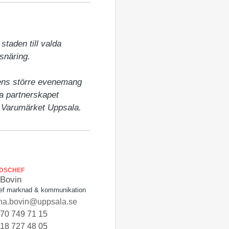
aden till valda 
näring.

ens större evenemang 
a partnerskapet 
r Varumärket Uppsala.
DSCHEF
 Bovin
ef marknad & kommunikation
na.bovin@uppsala.se
70 749 71 15
18 727 48 05