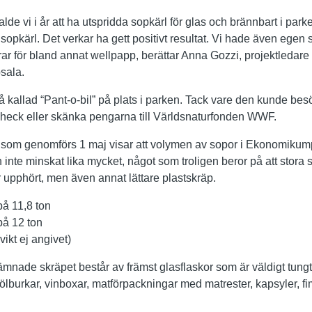
e vi i år att ha utspridda sopkärl för glas och brännbart i parken
ett sopkärl. Det verkar ha gett positivt resultat. Vi hade även egen 
ar för bland annat wellpapp, berättar Anna Gozzi, projektledare
sala.
 så kallad “Pant-o-bil” på plats i parken. Tack vare den kunde be
echeck eller skänka pengarna till Världsnaturfonden WWF.
n som genomförs 1 maj visar att volymen av sopor i Ekonomikum
n inte minskat lika mycket, något som troligen beror på att sto
 upphört, men även annat lättare plastskräp.
på 11,8 ton
på 12 ton
ikt ej angivet)
ämnade skräpet består av främst glasflaskor som är väldigt tungt
ölburkar, vinboxar, matförpackningar med matrester, kapsyler, f