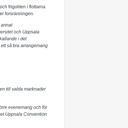
 frigoliten i flottarna
ter forsränningen.
d annat
ersitet och Uppsala
allande i det
ll ett så bra arrangemang
en till valda marknader
törre evenemang och för
apet Uppsala Convention