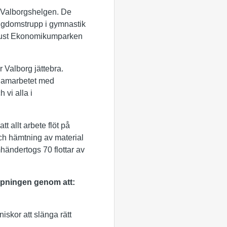
d Valborgshelgen. De
 Ungdomstrupp i gymnastik
 just Ekonomikumparken
 Valborg jättebra.
 Samarbetet med
 vi alla i
 allt arbete flöt på
 och hämtning av material
mhändertogs 70 flottar av
äpningen genom att:
skor att slänga rätt