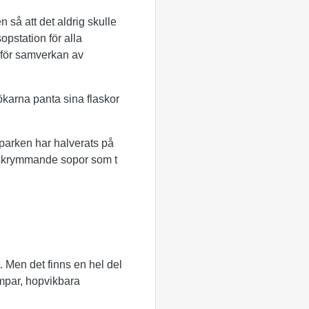
 så att det aldrig skulle
sopstation för alla
 för samverkan av
sökarna panta sina flaskor
parken har halverats på
ra skrymmande sopor som t
. Men det finns en hel del
impar, hopvikbara