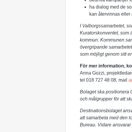
ha dialog med de som
kan återvinnas eller
I Valborgssamarbetet, so
Kuratorskonventet, som ä
kommun. Kommunen samor
övergripande samarbetet k
som möjligt genom sitt 
För mer information, ko
Anna Gozzi, projektledar
tel 018 727 48 08, mail
a
Bolaget ska positionera 
och målgrupper för att s
Destinationsbolaget ansv
att samarbeta med den lo
Bureau. Vidare ansvarar 