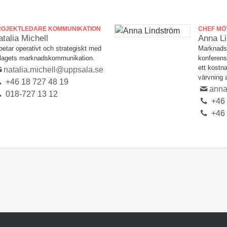
ROJEKTLEDARE KOMMUNIKATION
CHEF MÖ
talia Michell
Anna L
betar operativt och strategiskt med
Marknadsf
lagets marknadskommunikation.
konferens
ett kostna
natalia.michell@uppsala.se
värvning 
+46 18 727 48 19
anna
018-727 13 12
+46 
+46 