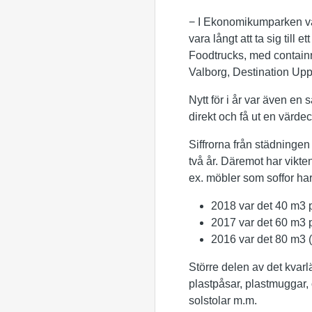
− I Ekonomikumparken vald
vara långt att ta sig till 
Foodtrucks, med containr
Valborg, Destination Upp
Nytt för i år var även en
direkt och få ut en värd
Siffrorna från städninge
två år. Däremot har vikte
ex. möbler som soffor har
2018 var det 40 m3 
2017 var det 60 m3 
2016 var det 80 m3 (v
Större delen av det kvarl
plastpåsar, plastmuggar, 
solstolar m.m.