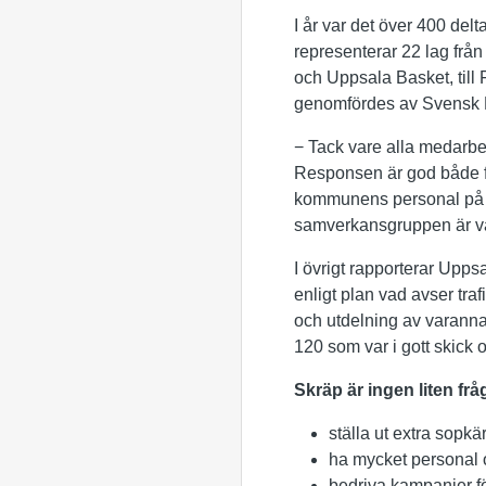
I år var det över 400 de
representerar 22 lag från
och Uppsala Basket, til
genomfördes av Svensk Ma
− Tack vare alla medarbe
Responsen är god både f
kommunens personal på pla
samverkansgruppen är väl
I övrigt rapporterar Upps
enligt plan vad avser tra
och utdelning av varannan
120 som var i gott skick 
Skräp är ingen liten f
ställa ut extra sopkä
ha mycket personal o
bedriva kampanjer för