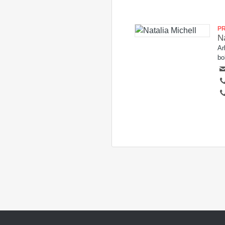
P
Na
Ar
bo