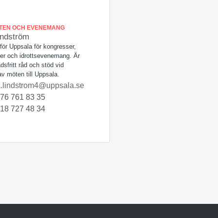
TEN OCH EVENEMANG
indström
ör Uppsala för kongresser,
er och idrottsevenemang. Är
dsfritt råd och stöd vid
av möten till Uppsala.
.lindstrom4@uppsala.se
76 761 83 35
18 727 48 34