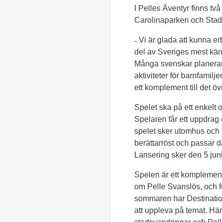
I Pelles Äventyr finns två
Carolinaparken och Sta
˗ Vi är glada att kunna e
del av Sveriges mest kän
Många svenskar planerar 
aktiviteter för barnfamil
ett komplement till det ö
Spelet ska på ett enkelt 
Spelaren får ett uppdrag 
spelet sker utomhus och 
berättarröst och passar d
Lansering sker den 5 juni
Spelen är ett komplement 
om Pelle Svanslös, och för
sommaren har Destination
att uppleva på temat. Hä