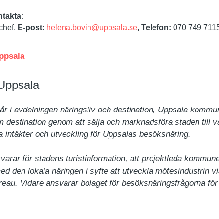
ntakta:
chef,
E-post:
helena.bovin@uppsala.se
,
Telefon:
070 749 711
ppsala
Uppsala
år i avdelningen näringsliv och destination, Uppsala kommun
 destination genom att sälja och marknadsföra staden till v
a intäkter och utveckling för Uppsalas besöksnäring.

varar för stadens turistinformation, att projektleda kommun
ed den lokala näringen i syfte att utveckla mötesindustrin vi
eau. Vidare ansvarar bolaget för besöksnäringsfrågorna fö