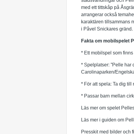
stadsvandringar och Pell
med ett tittskåp på Åsgr
arrangerar också temahel
karaktären tillsammans m
i Påvel Snickares gränd.
Fakta om mobilspelet P
* Ett mobilspel som finns
* Spelplatser: ”Pelle har 
Carolinaparken/Engelska
* För att spela: Ta dig ti
* Passar barn mellan cirka
Läs mer om spelet Pelles
Läs mer i guiden om Pel
Presskit med bilder och f