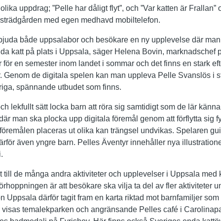
 olika uppdrag; ”Pelle har dåligt flyt”, och ”Var katten är Frallan”
dsträdgården med egen medhavd mobiltelefon.
rbjuda både uppsalabor och besökare en ny upplevelse där man på
da katt på plats i Uppsala, säger Helena Bovin, marknadschef 
för en semester inom landet i sommar och det finns en stark ef
jer. Genom de digitala spelen kan man uppleva Pelle Svanslös i 
vriga, spännande utbudet som finns.
och lekfullt sätt locka barn att röra sig samtidigt som de lär kän
där man ska plocka upp digitala föremål genom att förflytta sig f
föremålen placeras ut olika kan trängsel undvikas. Spelaren g
ärför även yngre barn. Pelles Äventyr innehåller nya illustratio
.
till de många andra aktiviteter och upplevelser i Uppsala med ko
hoppningen är att besökare ska vilja ta del av fler aktiviteter un
 Uppsala därför tagit fram en karta riktad mot barnfamiljer som
r visas temalekparken och angränsande Pelles café i Carolinap