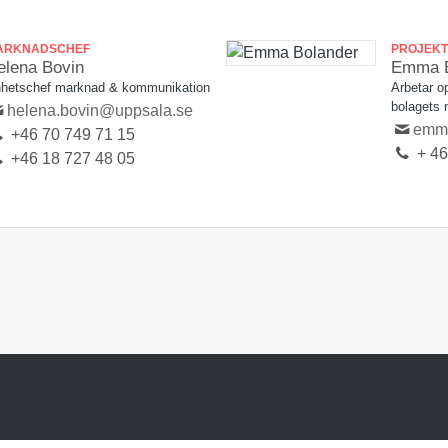
ARKNADSCHEF
PROJEKT
elena Bovin
Emma B
hetschef marknad & kommunikation
Arbetar o
bolagets
helena.bovin@uppsala.se
emma
+46 70 749 71 15
+ 46
+46 18 727 48 05