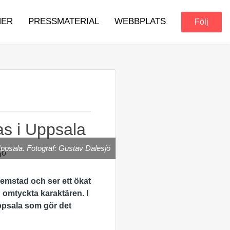
NER
PRESSMATERIAL
WEBBPLATS
Följ
as i Uppsala
 Uppsala. Fotograf: Gustav Dalesjö
emstad och ser ett ökat
n omtyckta karaktären. I
Uppsala som gör det