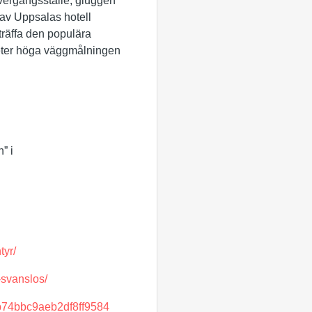
vergångsställe, gluggen
 av Uppsalas hotell
träffa den populära
meter höga väggmålningen
” i
tyr/
-svanslos/
8b74bbc9aeb2df8ff9584