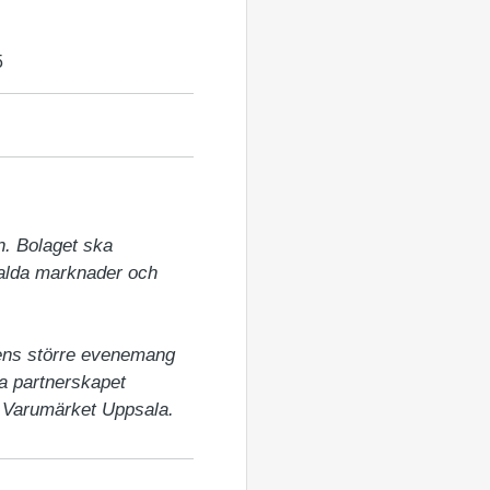
5
. Bolaget ska 
alda marknader och 
ens större evenemang 
a partnerskapet 
r Varumärket Uppsala.