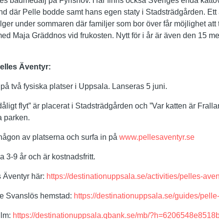
es badmedalj på Fyrishov. Här finns också Sveriges enda kattö
änd där Pelle bodde samt hans egen staty i Stadsträdgården. Ett
ger under sommaren där familjer som bor över får möjlighet att 
ed Maja Gräddnos vid frukosten. Nytt för i år är även den 15 
elles Äventyr:
 på två fysiska platser i Uppsala. Lanseras 5 juni.
dåligt flyt” är placerat i Stadsträdgården och ”Var katten är Frallan
 parken.
ll någon av platserna och surfa in på
www.pellesaventyr.se
 3-9 år och är kostnadsfritt.
 Äventyr här:
https://destinationuppsala.se/activities/pelles-aven
le Svanslös hemstad:
https://destinationuppsala.se/guides/pelle
ilm:
https://destinationuppsala.qbank.se/mb/?h=6206548e851