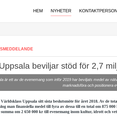
HEM
NYHETER
KONTAKTPERSO
SSMEDDELANDE
Uppsala beviljar stöd för 2,7 mi
la är ett av de evenemang som inför 2019 har beviljats medel av nätv
marknadsföra och positionera e
Världsklass Uppsala sitt sista beslutsmöte för året 2018. Av de tot
g man finansiella medel till fyra av dessa till en total om 875 000 
otal summa om 2 650 000 kr till evenemang inom kultur, idrott och ve