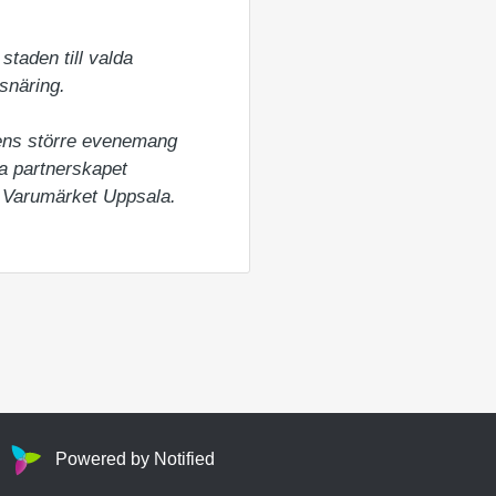
aden till valda 
näring.

ens större evenemang 
a partnerskapet 
r Varumärket Uppsala.
Powered by Notified