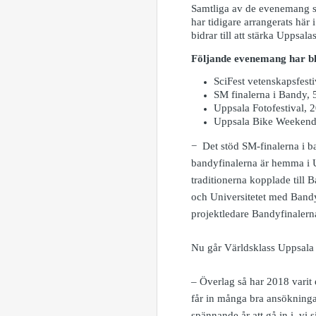
Samtliga av de evenemang so
har tidigare arrangerats här
bidrar till att stärka Uppsala
Följande evenemang har bli
SciFest vetenskapsfesti
SM finalerna i Bandy, 5
Uppsala Fotofestival, 
Uppsala Bike Weekend
−
Det stöd SM-finalerna i b
bandyfinalerna är hemma i U
traditionerna kopplade till
och Universitetet med Bandy
projektledare Bandyfinalern
Nu går Världsklass Uppsala f
– Överlag så har 2018 varit 
får in många bra ansökningar
spännande år att gå in i, vi 