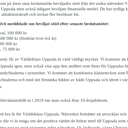
m på årets sista beslutsmöte beviljades stöd från det unika nätverket 
 i Uppsala men också tidigare beviljats finansiella medel. De har tydligt
s attraktionskraft och lockar fler besökare hit.
vit meddelade om beviljat stöd efter senaste beslutsmötet:
val, 100 000 kr
00 000 kr (fördelat över två år)
200 000 kr
, 75 000 kr
andy får av Världsklass Uppsala är värd väldigt mycket. Vi kommer att 
ppsala igen, men också visa upp den stolthet som finns för Uppsalas hi
 Bandyfinalerna i synnerhet. Vi kommer att kombinera kännetecken som P
finalerna och med det förstärka bilden av både Uppsala och idrott i vär
a.
örväntansfullt in i 2019 när man också firar 10-årsjubileum.
ett bra år för Världsklass Uppsala. Nätverket fortsätter att utvecklas och
 där vi är eniga om det positiva värdet de bidrar med till Uppsala som s
sitter just nu med planering inför nätverkets 10-årsfirande, säger Christ