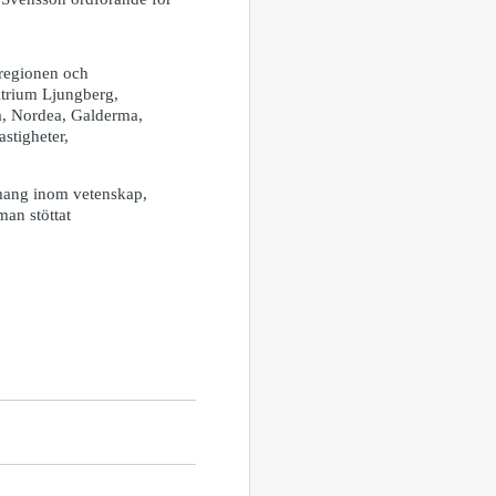
 regionen och
Atrium Ljungberg,
a, Nordea, Galderma,
stigheter,
emang inom vetenskap,
man stöttat