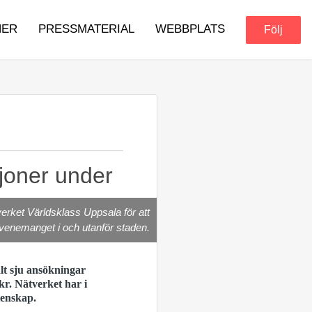
NER
PRESSMATERIAL
WEBBPLATS
Följ
ljoner under
erket Världsklass Uppsala för att
venemanget i och utanför staden.
alt sju ansökningar
kr. Nätverket har i
tenskap.