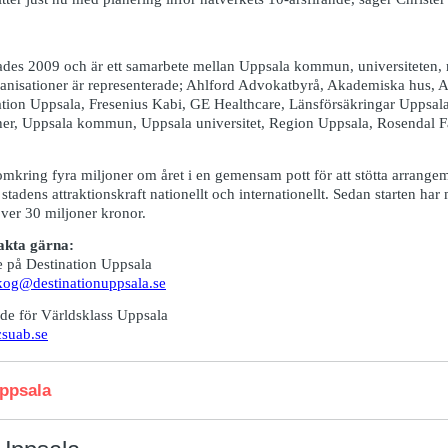
ades 2009 och är ett samarbete mellan Uppsala kommun, universiteten,
organisationer är representerade; Ahlford Advokatbyrå, Akademiska hus, 
ation Uppsala, Fresenius Kabi, GE Healthcare, Länsförsäkringar Uppsal
r, Uppsala kommun, Uppsala universitet, Region Uppsala, Rosendal Fa
mkring fyra miljoner om året i en gemensam pott för att stötta arrang
stadens attraktionskraft nationellt och internationellt. Sedan starten har 
er 30 miljoner kronor.
akta gärna:
e på Destination Uppsala
skog@destinationuppsala.se
de för Världsklass Uppsala
csuab.se
Uppsala