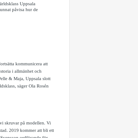
Världsklass Uppsala
 kunnat påvisa hur de
fortsätta kommunicera att
storia i allmänhet och
elle & Maja, Uppsala slott
ldsklass, säger Ola Rosén
 vi skruvar på modellen. Vi
tad. 2019 kommer att bli ett
er Svensson ordförande för