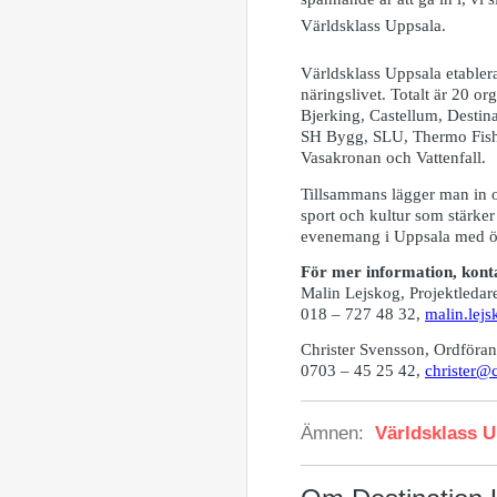
Världsklass Uppsala.
Världsklass Uppsala etabler
näringslivet. Totalt är 20 
Bjerking, Castellum, Destin
SH Bygg, SLU, Thermo Fishe
Vasakronan och Vattenfall.
Tillsammans lägger man in o
sport och kultur som stärker 
evenemang i Uppsala med öv
För mer information, kont
Malin Lejskog, Projektledar
018 – 727 48 32,
malin.lej
Christer Svensson, Ordföran
0703 – 45 25 42,
christer@
Ämnen:
Världsklass 