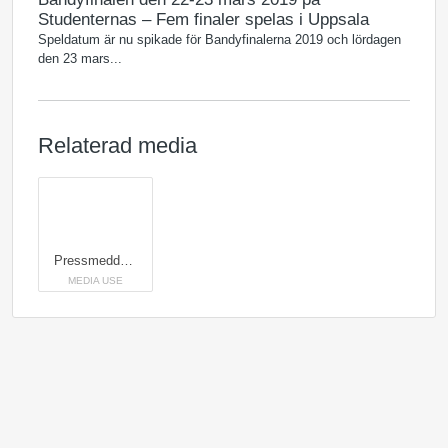
Studenternas – Fem finaler spelas i Uppsala
Speldatum är nu spikade för Bandyfinalerna 2019 och lördagen
den 23 mars...
Relaterad media
Pressmeddelande: Gratis buss- och tågresor till Bandyfinalen 2019
MEDIA USE