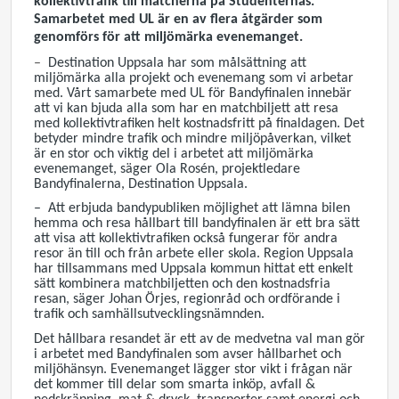
kollektivtrafik till matcherna på Studenternas.
Samarbetet med UL är en av flera åtgärder som
genomförs för att miljömärka evenemanget.
–
Destination Uppsala har som målsättning att
miljömärka alla projekt och evenemang som vi arbetar
med. Vårt samarbete med UL för Bandyfinalen innebär
att vi kan bjuda alla som har en matchbiljett att resa
med kollektivtrafiken helt kostnadsfritt på finaldagen. Det
betyder mindre trafik och mindre miljöpåverkan, vilket
är en stor och viktig del i arbetet att miljömärka
evenemanget, säger Ola Rosén, projektledare
Bandyfinalerna, Destination Uppsala.
– Att erbjuda bandypubliken möjlighet att lämna bilen
hemma och resa hållbart till bandyfinalen är ett bra sätt
att visa att kollektivtrafiken också fungerar för andra
resor än till och från arbete eller skola. Region Uppsala
har tillsammans med Uppsala kommun hittat ett enkelt
sätt kombinera matchbiljetten och den kostnadsfria
resan, säger Johan Örjes, regionråd och ordförande i
trafik och samhällsutvecklingsnämnden.
Det hållbara resandet är ett av de medvetna val man gör
i arbetet med Bandyfinalen som avser hållbarhet och
miljöhänsyn. Evenemanget lägger stor vikt i frågan när
det kommer till delar som smarta inköp, avfall &