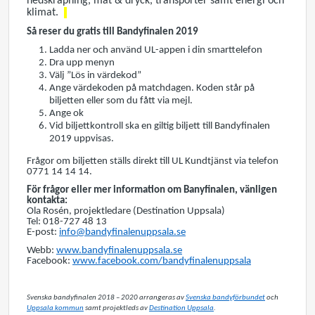
nedskräpning, mat & dryck, transporter samt energi och
klimat.
Så reser du gratis till Bandyfinalen 2019
Ladda ner och använd UL-appen i din smarttelefon
Dra upp menyn
Välj ”Lös in värdekod”
Ange värdekoden på matchdagen. Koden står på
biljetten eller som du fått via mejl.
Ange ok
Vid biljettkontroll ska en giltig biljett till Bandyfinalen
2019 uppvisas.
Frågor om biljetten ställs direkt till UL Kundtjänst via telefon
0771 14 14 14.
För frågor eller mer information om Banyfinalen, vänligen
kontakta:
Ola Rosén, projektledare (Destination Uppsala)
Tel: 018-727 48 13
E-post:
info@bandyfinalenuppsala.se
Webb:
www.bandyfinalenuppsala.se
Facebook:
www.facebook.com/bandyfinalenuppsala
Svenska bandyfinalen 2018 – 2020 arrangeras av
Svenska bandyförbundet
och
Uppsala kommun
samt projektleds av
Destination Uppsala
.